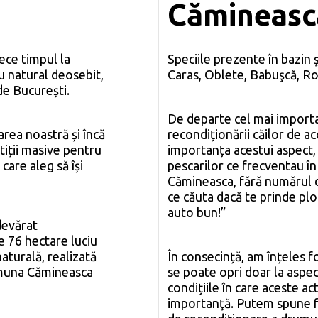
Cămineasc
ece timpul la
Speciile prezente în bazin ş
ru natural deosebit,
Caras, Oblete, Babuşcă, Roş
de București.
De departe cel mai importan
area noastră și încă
recondiționării căilor de a
tiții masive pentru
importanța acestui aspect,
care aleg să își
pescarilor ce frecventau în
Cămineasca, fără numărul de
ce căuta dacă te prinde ploa
auto bun!”
devărat
e 76 hectare luciu
aturală, realizată
În consecință, am înțeles f
comuna Cămineasca
se poate opri doar la aspect
condițiile în care aceste ac
importanţă. Putem spune fă