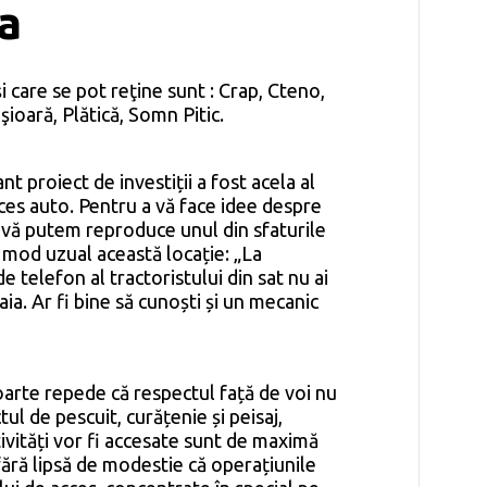
a
i care se pot reţine sunt : Crap, Cteno,
ioară, Plătică, Somn Pitic.
t proiect de investiții a fost acela al
cces auto. Pentru a vă face idee despre
 vă putem reproduce unul din sfaturile
 mod uzual această locație: „La
 telefon al tractoristului din sat nu ai
ia. Ar fi bine să cunoști și un mecanic
oarte repede că respectul față de voi nu
ul de pescuit, curățenie și peisaj,
tivități vor fi accesate sunt de maximă
ră lipsă de modestie că operațiunile