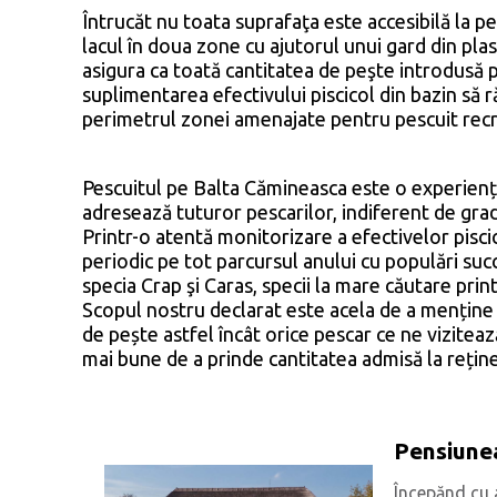
Întrucăt nu toata suprafaţa este accesibilă la pe
lacul în doua zone cu ajutorul unui gard din pla
asigura ca toată cantitatea de peşte introdusă 
suplimentarea efectivului piscicol din bazin să 
perimetrul zonei amenajate pentru pescuit recre
Pescuitul pe Balta Cămineasca este o experiență
adresează tuturor pescarilor, indiferent de gra
Printr-o atentă monitorizare a efectivelor pisci
periodic pe tot parcursul anului cu populări suc
specia Crap şi Caras, specii la mare căutare print
Scopul nostru declarat este acela de a menține
de pește astfel încât orice pescar ce ne viziteaz
mai bune de a prinde cantitatea admisă la rețin
Pensiunea
Începănd cu