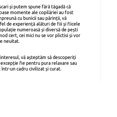
scari și putem spune fără tăgadă că
oase momente ale copilăriei au fost
preună cu bunicii sau părinții, vă
el de experiență alături de fiii și fiicele
ulație numeroasă și diversă de pești
mod cert, cei mici nu se vor plictisi și vor
e neuitat.
 interesul, vă așteptăm să descoperiți
 excepție fie pentru pura relaxare sau
într-un cadru civilizat și curat.