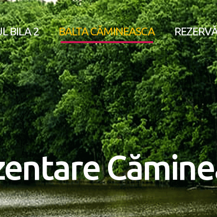
L BILA 2
BALTA CĂMINEASCA
REZERVĂ
zentare Cămine