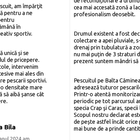
de recondiționare a drumul
scuit, am împărţit
cea mai accesată zonă a lac
să pentru a ne
profesionalism deosebit.
pentru
rămână în
ativ sportiv.
Drumul existent a fost deco
colectare a apei pluviale, 
drenaj prin tubulatură a zo
 unică și se
nu mai puțin de 3 straturi d
dul de pricepere.
prezent suntem mândri să 
cole, intervenim
cesive mai ales din
re pescarii sportivi.
Pescuitul pe Balta Căminea
 o densitate mare
adresează tuturor pescarilo
ă să aibă șanse cât
Printr-o atentă monitorizar
ere.
periodic pe tot parcursul a
specia Crap şi Caras, specii
Scopul nostru declarat est
de pește astfel încât orice
 Bila
mai bune de a prinde cantit
 anul 2024 am