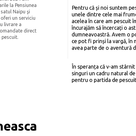
rarile la Pensiunea
Pentru că și noi suntem pe
n satul Naipu şi
unele dintre cele mai frum
oferi un serviciu
acelea în care am pescuit îm
u livrare a
încurajăm să încercați o astf
comandate direct
dumneavoastră. Avem o pop
 pescuit.
ce pot fi prinși la vargă, în 
avea parte de o aventură d
În speranța că v-am stârnit
singuri un cadru natural de
pentru o partida de pescuit 
neasca