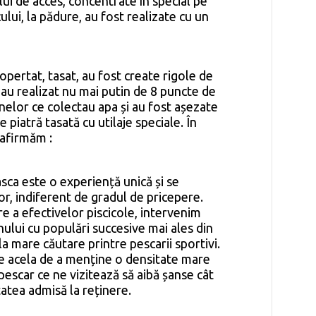
ui de acces, concentrate în special pe
ului, la pădure, au fost realizate cu un
pertat, tasat, au fost create rigole de
s-au realizat nu mai putin de 8 puncte de
nelor ce colectau apa și au fost așezate
e piatră tasată cu utilaje speciale. În
afirmăm :
sca este o experiență unică și se
r, indiferent de gradul de pricepere.
e a efectivelor piscicole, intervenim
nului cu populări succesive mai ales din
 la mare căutare printre pescarii sportivi.
e acela de a menține o densitate mare
 pescar ce ne vizitează să aibă șanse cât
atea admisă la reținere.