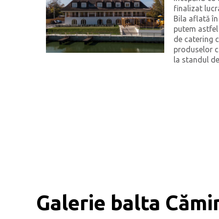
finalizat luc
Bila aflată î
putem astfel 
de catering c
produselor 
la standul de
Galerie balta Cămi